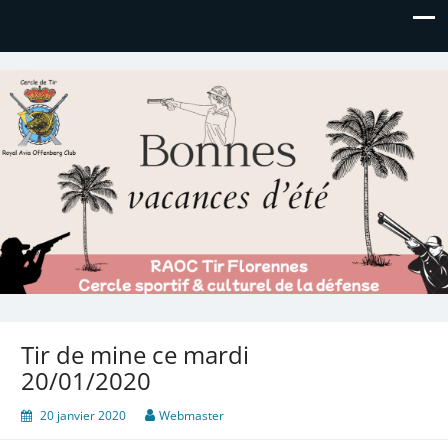
Royal AOC Florennes
Section TIR de l'AVIA
Tir de mine ce mardi
20/01/2020
20 janvier 2020
Webmaster