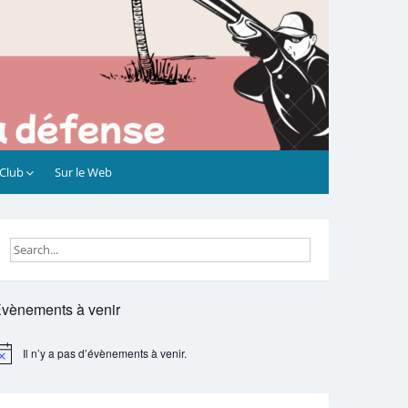
 Club
Sur le Web
vènements à venir
Il n’y a pas d’évènements à venir.
otice