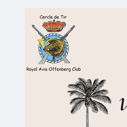
Skip
to
Royal AOC Florennes
Section TIR de l'AVIA
content