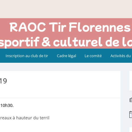
Inscription au club de tir
Cadre légal
Le comité
Activités du
019
É
 10h30.
N
ureaux à hauteur du terril