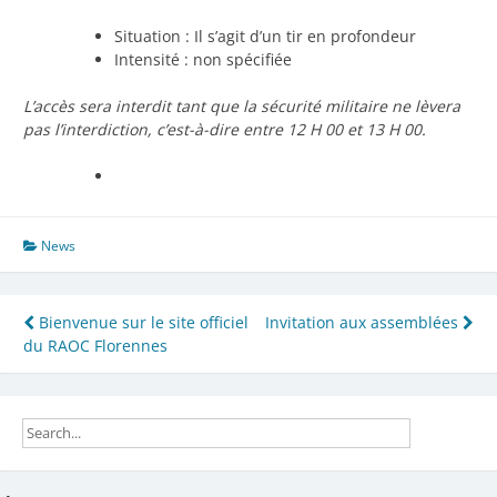
Situation : Il s’agit d’un tir en profondeur
Intensité : non spécifiée
L’accès sera interdit tant que la sécurité militaire ne lèvera
pas l’interdiction, c’est-à-dire entre 12 H 00 et 13 H 00.
News
Navigation
Bienvenue sur le site officiel
Invitation aux assemblées
du RAOC Florennes
de
l’article