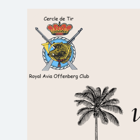
Skip
to
Royal AOC Florennes
Section TIR de l'AVIA
content