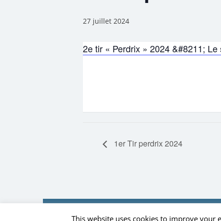
27 juillet 2024
2e tir « Perdrix » 2024 &#8211; Le
1er Tir perdrix 2024
Accueil
Informations prati
This website uses cookies to improve your e