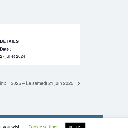
DÉTAILS
Date :
27 juillet 2024
rdrix » 2025 – Le samedi 21 juin 2025
Activités du Club
Sur le Web
if you wish.
Cookie settings
ACCEPT