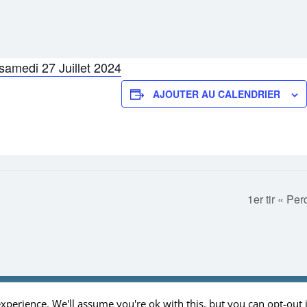
 samedi 27 Juillet 2024
AJOUTER AU CALENDRIER
1er tir « Pe
ques
Nos installations
Inscription au club de tir
Cadre légal
Le comité
xperience. We'll assume you're ok with this, but you can opt-out 